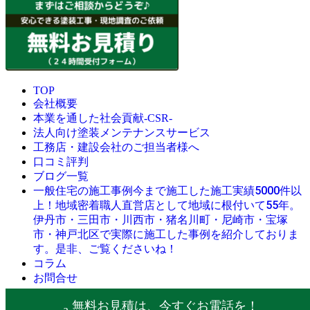
TOP
会社概要
本業を通した社会貢献-CSR-
法人向け塗装メンテナンスサービス
工務店・建設会社のご担当者様へ
口コミ評判
ブログ一覧
今まで施工した施工実績5000件以
一般住宅の施工事例
上！地域密着職人直営店として地域に根付いて55年。
伊丹市・三田市・川西市・猪名川町・尼崎市・宝塚
市・神戸北区で実際に施工した事例を紹介しておりま
す。是非、ご覧くださいね！
コラム
お問合せ
© 創業昭和45年・感動の塗替え・屋根リフォームの職人直営
無料お見積は、今すぐお電話を！