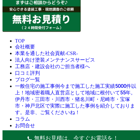
TOP
会社概要
本業を通した社会貢献-CSR-
法人向け塗装メンテナンスサービス
工務店・建設会社のご担当者様へ
口コミ評判
ブログ一覧
今まで施工した施工実績5000件以
一般住宅の施工事例
上！地域密着職人直営店として地域に根付いて55年。
伊丹市・三田市・川西市・猪名川町・尼崎市・宝塚
市・神戸北区で実際に施工した事例を紹介しておりま
す。是非、ご覧くださいね！
コラム
お問合せ
© 創業昭和45年・感動の塗替え・屋根リフォームの職人直営
無料お見積は、今すぐお電話を！