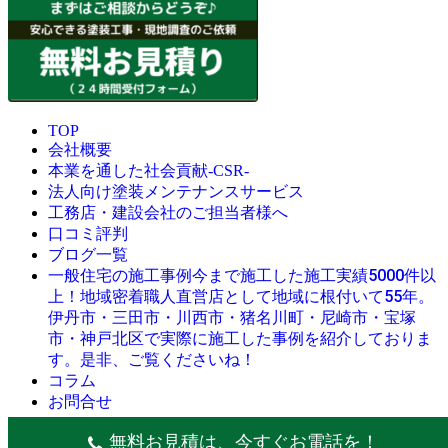
TOP
会社概要
本業を通した社会貢献-CSR-
法人向け塗装メンテナンスサービス
工務店・建設会社のご担当者様へ
口コミ評判
ブログ一覧
今まで施工した施工実績5000件以
一般住宅の施工事例
上！地域密着職人直営店として地域に根付いて55年。
伊丹市・三田市・川西市・猪名川町・尼崎市・宝塚
市・神戸北区で実際に施工した事例を紹介しておりま
す。是非、ご覧くださいね！
コラム
お問合せ
© 創業昭和45年・感動の塗替え・屋根リフォームの職人直営
無料お見積は、今すぐお電話を！