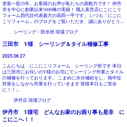
塗装一筋35年。お客様のお声が私たちの原動力です！ 伊丹
市を中心に創業以来5000棟の実績！ 職人直営店にこにこリ
フォーム四代目代表親方の高田一平です。 いつも「にこに
こリフォーム」のブログをご覧いただき、誠にありがとう...
シーリング・防水班 現場ブログ
三田市 Y様 シーリング＆タイル補修工事
2025.06.27
こんにちは にこにこリフォーム シーリング班です 本日
は三田市にお住いのY様のお宅にてシーリング作業とタイル
の補修を行っております。 こまめに水分補給をし、熱中症
対策をしながら作業を行っていきます 皆様本日もご安全
に！！...
伊丹店 現場ブログ
伊丹市 T様宅 どんなお家のお困り事も是非 に
こにこへ！！