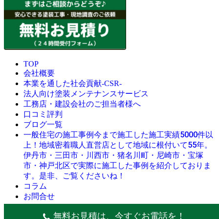
TOP
会社概要
本業を通した社会貢献-CSR-
法人向け塗装メンテナンスサービス
工務店・建設会社のご担当者様へ
口コミ評判
ブログ一覧
今まで施工した施工実績5000件以
一般住宅の施工事例
上！地域密着職人直営店として地域に根付いて55年。
伊丹市・三田市・川西市・猪名川町・尼崎市・宝塚
市・神戸北区で実際に施工した事例を紹介しておりま
す。是非、ご覧くださいね！
コラム
お問合せ
© 創業昭和45年・感動の塗替え・屋根リフォームの職人直営
無料お見積は、今すぐお電話を！