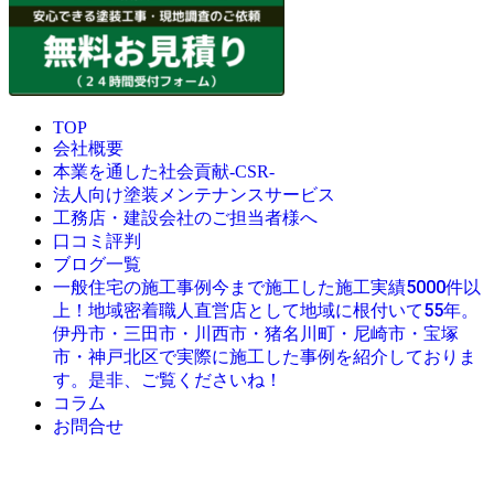
TOP
会社概要
本業を通した社会貢献-CSR-
法人向け塗装メンテナンスサービス
工務店・建設会社のご担当者様へ
口コミ評判
ブログ一覧
今まで施工した施工実績5000件以
一般住宅の施工事例
上！地域密着職人直営店として地域に根付いて55年。
伊丹市・三田市・川西市・猪名川町・尼崎市・宝塚
市・神戸北区で実際に施工した事例を紹介しておりま
す。是非、ご覧くださいね！
コラム
お問合せ
© 創業昭和45年・感動の塗替え・屋根リフォームの職人直営
店・にこにこリフォーム