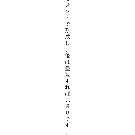
メ
ン
ト
で
形
成
し
、
後
は
塗
装
す
れ
ば
元
通
り
で
す
。