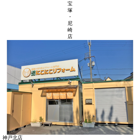
宝
塚
・
尼
崎
店
神戸北店