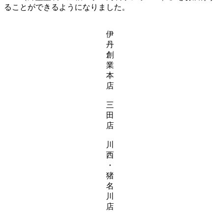
ることができるようになりました。
伊
丹
創
業
本
店
三
田
店
川
西
・
猪
名
川
店