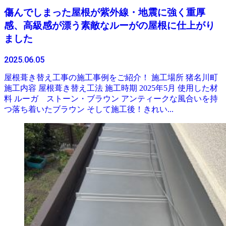
傷んでしまった屋根が紫外線・地震に強く重厚
感、高級感が漂う素敵なルーがの屋根に仕上がり
ました
2025.06.05
屋根葺き替え工事の施工事例をご紹介！ 施工場所 猪名川町
施工内容 屋根葺き替え工法 施工時期 2025年5月 使用した材
料 ルーガ ストーン・ブラウン アンティークな風合いを持
つ落ち着いたブラウン そして施工後！きれい...