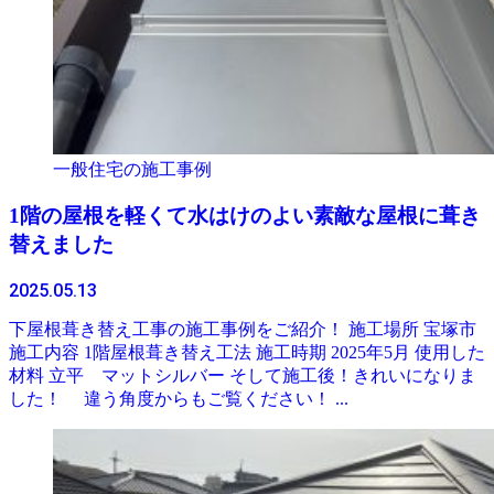
一般住宅の施工事例
1階の屋根を軽くて水はけのよい素敵な屋根に葺き
替えました
2025.05.13
下屋根葺き替え工事の施工事例をご紹介！ 施工場所 宝塚市
施工内容 1階屋根葺き替え工法 施工時期 2025年5月 使用した
材料 立平 マットシルバー そして施工後！きれいになりま
した！ 違う角度からもご覧ください！ ...