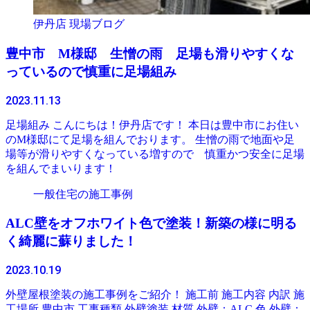
伊丹店 現場ブログ
豊中市 M様邸 生憎の雨 足場も滑りやすくな
っているので慎重に足場組み
2023.11.13
足場組み こんにちは！伊丹店です！ 本日は豊中市にお住い
のM様邸にて足場を組んでおります。 生憎の雨で地面や足
場等が滑りやすくなっている増すので 慎重かつ安全に足場
を組んでまいります！
一般住宅の施工事例
ALC壁をオフホワイト色で塗装！新築の様に明る
く綺麗に蘇りました！
2023.10.19
外壁屋根塗装の施工事例をご紹介！ 施工前 施工内容 内訳 施
工場所 豊中市 工事種類 外壁塗装 材質 外壁：ALC 色 外壁：