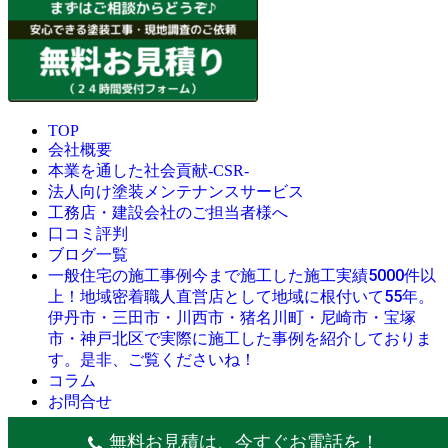
TOP
会社概要
本業を通した社会貢献-CSR-
法人向け塗装メンテナンスサービス
工務店・建設会社のご担当者様へ
口コミ評判
ブログ一覧
今まで施工した施工実績5000件以
一般住宅の施工事例
上！地域密着職人直営店として地域に根付いて55年。
伊丹市・三田市・川西市・猪名川町・尼崎市・宝塚
市・神戸北区で実際に施工した事例を紹介しておりま
す。是非、ご覧くださいね！
コラム
お問合せ
© 創業昭和45年・感動の塗替え・屋根リフォームの職人直営
無料お見積は、今すぐお電話を！