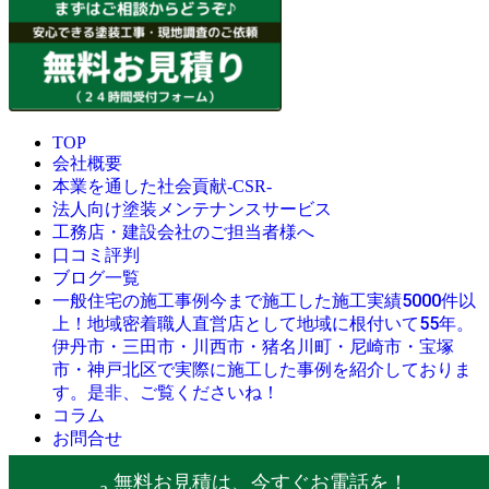
TOP
会社概要
本業を通した社会貢献-CSR-
法人向け塗装メンテナンスサービス
工務店・建設会社のご担当者様へ
口コミ評判
ブログ一覧
今まで施工した施工実績5000件以
一般住宅の施工事例
上！地域密着職人直営店として地域に根付いて55年。
伊丹市・三田市・川西市・猪名川町・尼崎市・宝塚
市・神戸北区で実際に施工した事例を紹介しておりま
す。是非、ご覧くださいね！
コラム
お問合せ
© 創業昭和45年・感動の塗替え・屋根リフォームの職人直営
無料お見積は、今すぐお電話を！