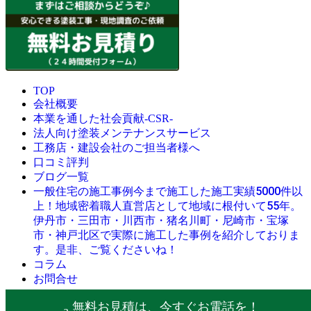
TOP
会社概要
本業を通した社会貢献-CSR-
法人向け塗装メンテナンスサービス
工務店・建設会社のご担当者様へ
口コミ評判
ブログ一覧
今まで施工した施工実績5000件以
一般住宅の施工事例
上！地域密着職人直営店として地域に根付いて55年。
伊丹市・三田市・川西市・猪名川町・尼崎市・宝塚
市・神戸北区で実際に施工した事例を紹介しておりま
す。是非、ご覧くださいね！
コラム
お問合せ
© 創業昭和45年・感動の塗替え・屋根リフォームの職人直営
無料お見積は、今すぐお電話を！