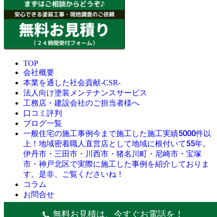
TOP
会社概要
本業を通した社会貢献-CSR-
法人向け塗装メンテナンスサービス
工務店・建設会社のご担当者様へ
口コミ評判
ブログ一覧
今まで施工した施工実績5000件以
一般住宅の施工事例
上！地域密着職人直営店として地域に根付いて55年。
伊丹市・三田市・川西市・猪名川町・尼崎市・宝塚
市・神戸北区で実際に施工した事例を紹介しておりま
す。是非、ご覧くださいね！
コラム
お問合せ
© 創業昭和45年・感動の塗替え・屋根リフォームの職人直営
無料お見積は、今すぐお電話を！