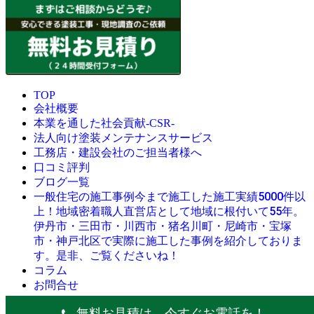
TOP
会社概要
本業を通した社会貢献-CSR-
法人向け塗装メンテナンスサービス
工務店・建設会社のご担当者様へ
口コミ評判
ブログ一覧
今まで施工した施工実績5000件以
一般住宅の施工事例
上！地域密着職人直営店として地域に根付いて55年。
伊丹市・三田市・川西市・猪名川町・尼崎市・宝塚
市・神戸北区で実際に施工した事例を紹介しておりま
す。是非、ご覧くださいね！
コラム
お問合せ
© 創業昭和45年・感動の塗替え・屋根リフォームの職人直営
無料お見積は、今すぐお電話を！