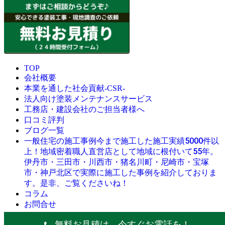
TOP
会社概要
本業を通した社会貢献-CSR-
法人向け塗装メンテナンスサービス
工務店・建設会社のご担当者様へ
口コミ評判
ブログ一覧
今まで施工した施工実績5000件以
一般住宅の施工事例
上！地域密着職人直営店として地域に根付いて55年。
伊丹市・三田市・川西市・猪名川町・尼崎市・宝塚
市・神戸北区で実際に施工した事例を紹介しておりま
す。是非、ご覧くださいね！
コラム
お問合せ
© 創業昭和45年・感動の塗替え・屋根リフォームの職人直営
無料お見積は、今すぐお電話を！