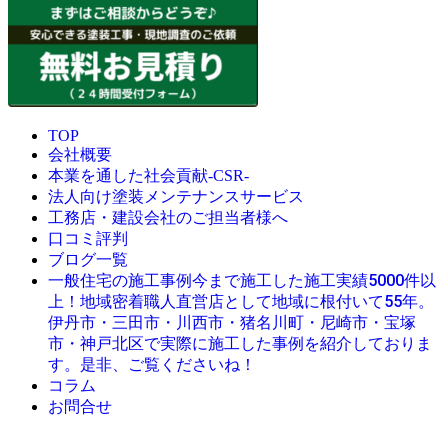
TOP
会社概要
本業を通した社会貢献-CSR-
法人向け塗装メンテナンスサービス
工務店・建設会社のご担当者様へ
口コミ評判
ブログ一覧
今まで施工した施工実績5000件以
一般住宅の施工事例
上！地域密着職人直営店として地域に根付いて55年。
伊丹市・三田市・川西市・猪名川町・尼崎市・宝塚
市・神戸北区で実際に施工した事例を紹介しておりま
す。是非、ご覧くださいね！
コラム
お問合せ
© 創業昭和45年・感動の塗替え・屋根リフォームの職人直営