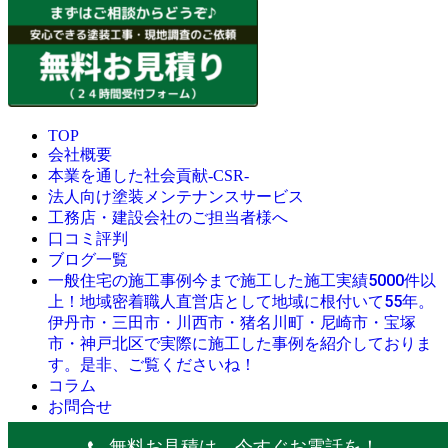
TOP
会社概要
本業を通した社会貢献-CSR-
法人向け塗装メンテナンスサービス
工務店・建設会社のご担当者様へ
口コミ評判
ブログ一覧
今まで施工した施工実績5000件以
一般住宅の施工事例
上！地域密着職人直営店として地域に根付いて55年。
伊丹市・三田市・川西市・猪名川町・尼崎市・宝塚
市・神戸北区で実際に施工した事例を紹介しておりま
す。是非、ご覧くださいね！
コラム
お問合せ
© 創業昭和45年・感動の塗替え・屋根リフォームの職人直営
無料お見積は、今すぐお電話を！