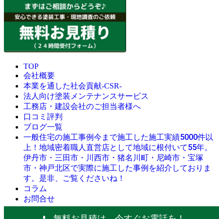
TOP
会社概要
本業を通した社会貢献-CSR-
法人向け塗装メンテナンスサービス
工務店・建設会社のご担当者様へ
口コミ評判
ブログ一覧
今まで施工した施工実績5000件以
一般住宅の施工事例
上！地域密着職人直営店として地域に根付いて55年。
伊丹市・三田市・川西市・猪名川町・尼崎市・宝塚
市・神戸北区で実際に施工した事例を紹介しておりま
す。是非、ご覧くださいね！
コラム
お問合せ
© 創業昭和45年・感動の塗替え・屋根リフォームの職人直営
無料お見積は、今すぐお電話を！