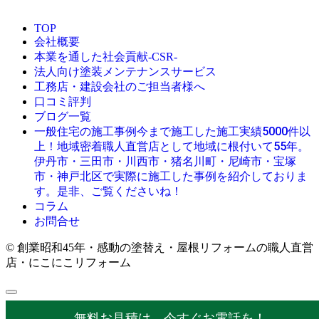
TOP
会社概要
本業を通した社会貢献-CSR-
法人向け塗装メンテナンスサービス
工務店・建設会社のご担当者様へ
口コミ評判
ブログ一覧
今まで施工した施工実績5000件以
一般住宅の施工事例
上！地域密着職人直営店として地域に根付いて55年。
伊丹市・三田市・川西市・猪名川町・尼崎市・宝塚
市・神戸北区で実際に施工した事例を紹介しておりま
す。是非、ご覧くださいね！
コラム
お問合せ
© 創業昭和45年・感動の塗替え・屋根リフォームの職人直営
店・にこにこリフォーム
無料お見積は、今すぐお電話を！