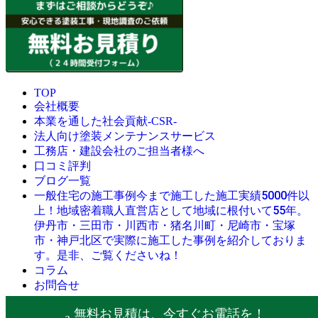
TOP
会社概要
本業を通した社会貢献-CSR-
法人向け塗装メンテナンスサービス
工務店・建設会社のご担当者様へ
口コミ評判
ブログ一覧
今まで施工した施工実績5000件以
一般住宅の施工事例
上！地域密着職人直営店として地域に根付いて55年。
伊丹市・三田市・川西市・猪名川町・尼崎市・宝塚
市・神戸北区で実際に施工した事例を紹介しておりま
す。是非、ご覧くださいね！
コラム
お問合せ
© 創業昭和45年・感動の塗替え・屋根リフォームの職人直営
無料お見積は、今すぐお電話を！