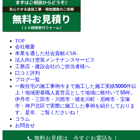
TOP
会社概要
本業を通した社会貢献-CSR-
法人向け塗装メンテナンスサービス
工務店・建設会社のご担当者様へ
口コミ評判
ブログ一覧
今まで施工した施工実績5000件以
一般住宅の施工事例
上！地域密着職人直営店として地域に根付いて55年。
伊丹市・三田市・川西市・猪名川町・尼崎市・宝塚
市・神戸北区で実際に施工した事例を紹介しておりま
す。是非、ご覧くださいね！
コラム
お問合せ
© 創業昭和45年・感動の塗替え・屋根リフォームの職人直営
無料お見積は、今すぐお電話を！