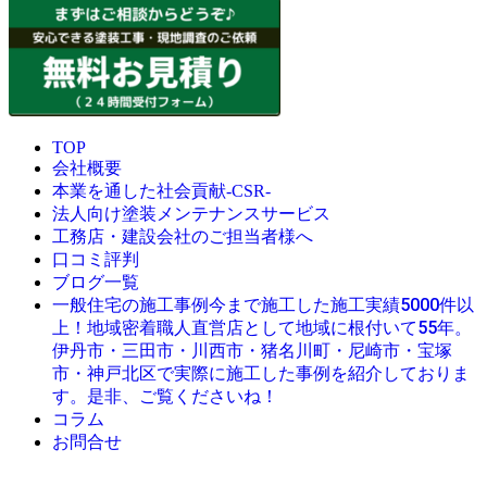
TOP
会社概要
本業を通した社会貢献-CSR-
法人向け塗装メンテナンスサービス
工務店・建設会社のご担当者様へ
口コミ評判
ブログ一覧
今まで施工した施工実績5000件以
一般住宅の施工事例
上！地域密着職人直営店として地域に根付いて55年。
伊丹市・三田市・川西市・猪名川町・尼崎市・宝塚
市・神戸北区で実際に施工した事例を紹介しておりま
す。是非、ご覧くださいね！
コラム
お問合せ
© 創業昭和45年・感動の塗替え・屋根リフォームの職人直営