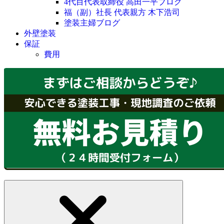
4代目代表取締役 高田一平ブログ
福（副）社長 代表親方 木下浩司
塗装主婦ブログ
外壁塗装
保証
費用