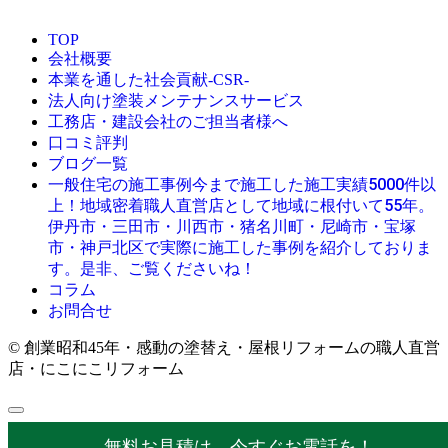
TOP
会社概要
本業を通した社会貢献-CSR-
法人向け塗装メンテナンスサービス
工務店・建設会社のご担当者様へ
口コミ評判
ブログ一覧
今まで施工した施工実績5000件以
一般住宅の施工事例
上！地域密着職人直営店として地域に根付いて55年。
伊丹市・三田市・川西市・猪名川町・尼崎市・宝塚
市・神戸北区で実際に施工した事例を紹介しておりま
す。是非、ご覧くださいね！
コラム
お問合せ
© 創業昭和45年・感動の塗替え・屋根リフォームの職人直営
店・にこにこリフォーム
無料お見積は、今すぐお電話を！