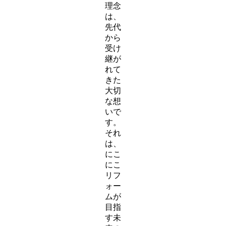
理念
は、
先代
から
受け
継が
れて
きた
大切
な想
いで
す。
それ
は、
にこ
にこ
リフ
ォー
ムが
目指
す未