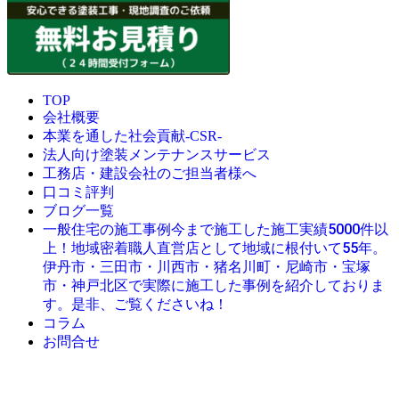
TOP
会社概要
本業を通した社会貢献-CSR-
法人向け塗装メンテナンスサービス
工務店・建設会社のご担当者様へ
口コミ評判
ブログ一覧
今まで施工した施工実績5000件以
一般住宅の施工事例
上！地域密着職人直営店として地域に根付いて55年。
伊丹市・三田市・川西市・猪名川町・尼崎市・宝塚
市・神戸北区で実際に施工した事例を紹介しておりま
す。是非、ご覧くださいね！
コラム
お問合せ
© 創業昭和45年・感動の塗替え・屋根リフォームの職人直営
店・にこにこリフォーム