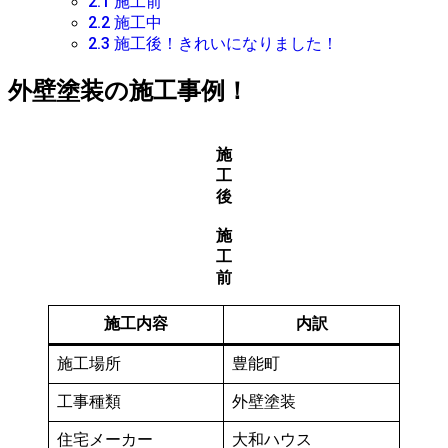
2.1
施工前
2.2
施工中
2.3
施工後！きれいになりました！
外壁塗装の施工事例！
施
工
後
施
工
前
施工内容
内訳
施工場所
豊能町
工事種類
外壁塗装
住宅メーカー
大和ハウス