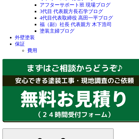
アフターサポート班 現場ブログ
3代目 代表親方長石学ブログ
4代目代表取締役 高田一平ブログ
福（副）社長 代表親方 木下浩司
塗装主婦ブログ
外壁塗装
保証
費用