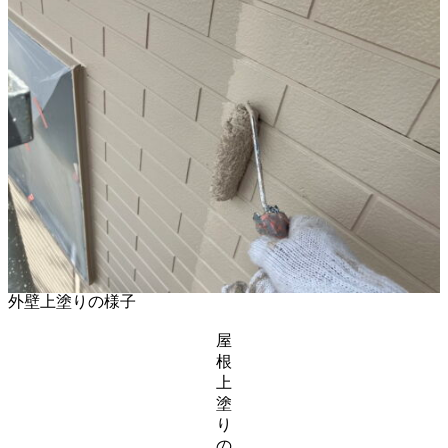
外壁上塗りの様子
屋
根
上
塗
り
の