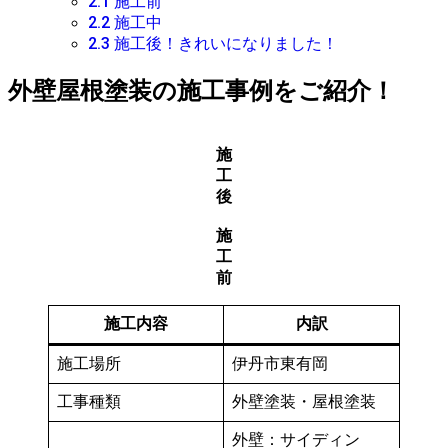
2.1
施工前
2.2
施工中
2.3
施工後！きれいになりました！
外壁屋根塗装の施工事例をご紹介！
施
工
後
施
工
前
施工内容
内訳
施工場所
伊丹市東有岡
工事種類
外壁塗装・屋根塗装
外壁：サイディン