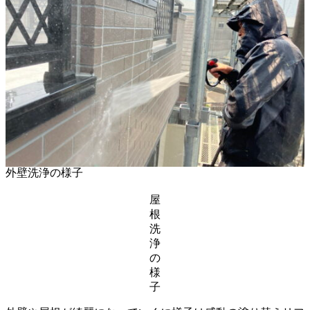
外壁洗浄の様子
屋
根
洗
浄
の
様
子