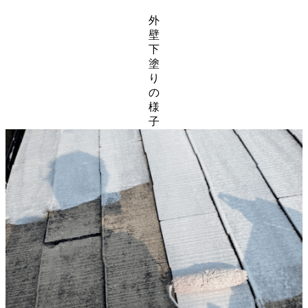
外
壁
下
塗
り
の
様
子