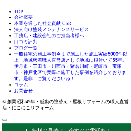
TOP
会社概要
本業を通した社会貢献-CSR-
法人向け塗装メンテナンスサービス
工務店・建設会社のご担当者様へ
口コミ評判
ブログ一覧
今まで施工した施工実績5000件以
一般住宅の施工事例
上！地域密着職人直営店として地域に根付いて55年。
伊丹市・三田市・川西市・猪名川町・尼崎市・宝塚
市・神戸北区で実際に施工した事例を紹介しておりま
す。是非、ご覧くださいね！
コラム
お問合せ
© 創業昭和45年・感動の塗替え・屋根リフォームの職人直営
店・にこにこリフォーム
無料お見積は、今すぐお電話を！