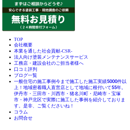
TOP
会社概要
本業を通した社会貢献-CSR-
法人向け塗装メンテナンスサービス
工務店・建設会社のご担当者様へ
口コミ評判
ブログ一覧
今まで施工した施工実績5000件以
一般住宅の施工事例
上！地域密着職人直営店として地域に根付いて55年。
伊丹市・三田市・川西市・猪名川町・尼崎市・宝塚
市・神戸北区で実際に施工した事例を紹介しておりま
す。是非、ご覧くださいね！
コラム
お問合せ
© 創業昭和45年・感動の塗替え・屋根リフォームの職人直営