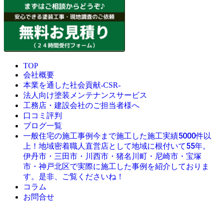
TOP
会社概要
本業を通した社会貢献-CSR-
法人向け塗装メンテナンスサービス
工務店・建設会社のご担当者様へ
口コミ評判
ブログ一覧
今まで施工した施工実績5000件以
一般住宅の施工事例
上！地域密着職人直営店として地域に根付いて55年。
伊丹市・三田市・川西市・猪名川町・尼崎市・宝塚
市・神戸北区で実際に施工した事例を紹介しておりま
す。是非、ご覧くださいね！
コラム
お問合せ
© 創業昭和45年・感動の塗替え・屋根リフォームの職人直営