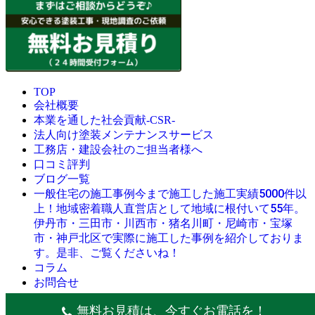
TOP
会社概要
本業を通した社会貢献-CSR-
法人向け塗装メンテナンスサービス
工務店・建設会社のご担当者様へ
口コミ評判
ブログ一覧
今まで施工した施工実績5000件以
一般住宅の施工事例
上！地域密着職人直営店として地域に根付いて55年。
伊丹市・三田市・川西市・猪名川町・尼崎市・宝塚
市・神戸北区で実際に施工した事例を紹介しておりま
す。是非、ご覧くださいね！
コラム
お問合せ
© 創業昭和45年・感動の塗替え・屋根リフォームの職人直営
無料お見積は、今すぐお電話を！