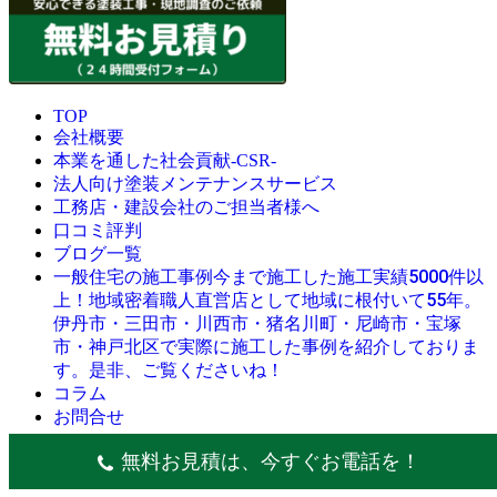
TOP
会社概要
本業を通した社会貢献-CSR-
法人向け塗装メンテナンスサービス
工務店・建設会社のご担当者様へ
口コミ評判
ブログ一覧
今まで施工した施工実績5000件以
一般住宅の施工事例
上！地域密着職人直営店として地域に根付いて55年。
伊丹市・三田市・川西市・猪名川町・尼崎市・宝塚
市・神戸北区で実際に施工した事例を紹介しておりま
す。是非、ご覧くださいね！
コラム
お問合せ
© 創業昭和45年・感動の塗替え・屋根リフォームの職人直営
無料お見積は、今すぐお電話を！
店・にこにこリフォーム