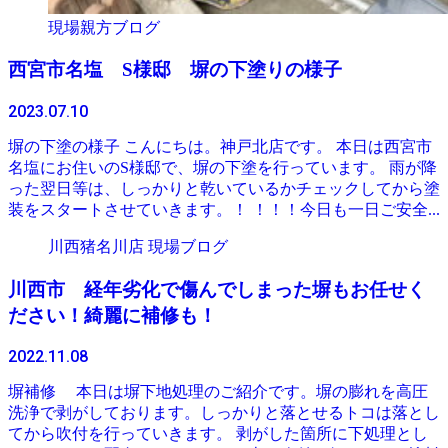
現場親方ブログ
西宮市名塩 S様邸 塀の下塗りの様子
2023.07.10
塀の下塗の様子 こんにちは。神戸北店です。 本日は西宮市
名塩にお住いのS様邸で、塀の下塗を行っています。 雨が降
った翌日等は、しっかりと乾いているかチェックしてから塗
装をスタートさせていきます。！ ！！！今日も一日ご安全...
川西猪名川店 現場ブログ
川西市 経年劣化で傷んでしまった塀もお任せく
ださい！綺麗に補修も！
2022.11.08
塀補修 本日は塀下地処理のご紹介です。塀の膨れを高圧
洗浄で剥がしております。しっかりと落とせるトコは落とし
てから吹付を行っていきます。 剥がした箇所に下処理とし