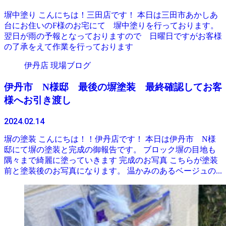
塀中塗り こんにちは！三田店です！ 本日は三田市あかしあ
台にお住いのF様のお宅にて 塀中塗りを行っております。
翌日が雨の予報となっておりますので 日曜日ですがお客様
の了承をえて作業を行っております
伊丹店 現場ブログ
伊丹市 N様邸 最後の塀塗装 最終確認してお客
様へお引き渡し
2024.02.14
塀の塗装 こんにちは！！伊丹店です！ 本日は伊丹市 N様
邸にて塀の塗装と完成の御報告です。 ブロック塀の目地も
隅々まで綺麗に塗っていきます 完成のお写真 こちらが塗装
前と塗装後のお写真になります。 温かみのあるベージュの...