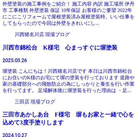
外壁塗装の施工事例をご紹介！ 施工内容 内訳 施工場所 伊丹
市 工事種類 外壁塗装 保証 10年保証 お客様のご要望 2022年
にこにこリフォームで屋根塗装済み屋根塗装時、いい仕事を
してもらったので今回は外壁をきれいにし...
川西猪名川店 現場ブログ
川西市錦松台 K様宅 心まっすぐに塀塗装
2025.03.26
塀塗装 こんにちは！川西猪名川店です 本日は川西市錦松台
にお住いのK様のお宅にて塀の塗装を行っております 道路や
家の基礎部分への飛散防止の為にしっかりと養生を行い作業
を行ってます。 足場解体後に塀塗装を行った理由は ・足...
三田店 現場ブログ
三田市あかしあ台 F様宅 塀もお家と一緒で心を
込めて3度手塗りします
2024.10.27