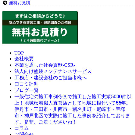
無料お見積
TOP
会社概要
本業を通した社会貢献-CSR-
法人向け塗装メンテナンスサービス
工務店・建設会社のご担当者様へ
口コミ評判
ブログ一覧
今まで施工した施工実績5000件以
一般住宅の施工事例
上！地域密着職人直営店として地域に根付いて55年。
伊丹市・三田市・川西市・猪名川町・尼崎市・宝塚
市・神戸北区で実際に施工した事例を紹介しておりま
す。是非、ご覧くださいね！
コラム
お問合せ